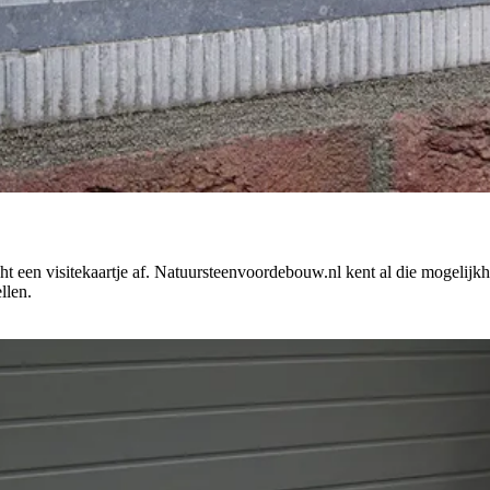
ht een visitekaartje af. Natuursteenvoordebouw.nl kent al die mogelijk
llen.