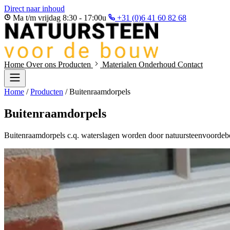
Direct naar inhoud
Ma t/m vrijdag 8:30 - 17:00u
+31 (0)6 41 60 82 68
Home
Over ons
Producten
Materialen
Onderhoud
Contact
Home
/
Producten
/
Buitenraamdorpels
Buitenraamdorpels
Buitenraamdorpels c.q. waterslagen worden door natuursteenvoordebo