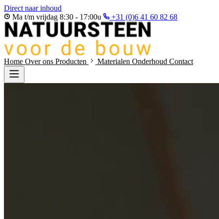
Direct naar inhoud
Ma t/m vrijdag 8:30 - 17:00u
+31 (0)6 41 60 82 68
Home
Over ons
Producten
Materialen
Onderhoud
Contact